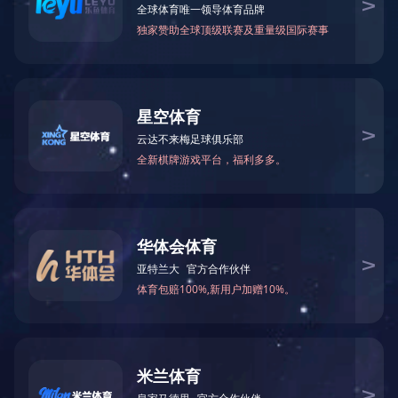
冶金渣、保护渣等高温物性检测设备
企业荣誉
冶金石灰活性度测定仪
联系我们
矿石、焦炭物理检测及制样设备
工业分析、测硫仪等
■ 符合标准：
GB/T6948-2008 《煤的镜质体反射率显微镜测定方
法》
GB/T8899-2013 《煤的显微组分组和矿物测定方法》
GB/T15591-2013 《商品煤混煤类型的判别方法》
GB/T40485-2021 《煤的镜质体随机反射率自动测定图
像分析法》