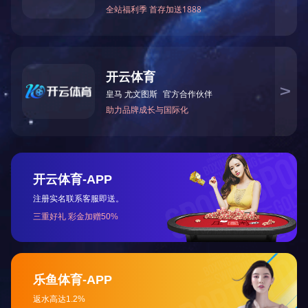
● 钼测头和钼测杆喷涂防氧化涂层，内外套式石墨坩埚，
坩埚可重复使用，大大降低了单次试验消耗成本。
● 使用氧化锆转子和氧化锆坩埚，对强氧化性炉渣也可准
确测量。
技术参数：
● 工作温度：上限1750℃，恒温控温精度：±0.5℃
● 粘度测量范围：0.05 ～100Pa·S
● 电源电压：AC380V±10％，50Hz
● 额定功率：20kW
● 外形尺寸：
电气控制箱：800×850×1820mm
设备主体：1500×1500×2450mm