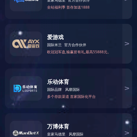
3.全计算机过程控制，质量流量控制器控制气体流
量，焙烧温度按设定的升温曲线步进式控制；按干燥、预
热、焙烧、均热、冷却5段程序自动控温；
4.鼓风流量：预先设定风量，调频低噪音方式自动调
节；
5．界面控制：打印设定升温曲线、焙烧过程实时温度
曲线、尾气含氧量曲线、风量曲线；
6．焙烧炉体：出料翻杯角度120°；
7.尾气氧量：设独立的尾气含氧量检测探头，实时监
控尾气含氧量；焙烧杯设四段热电偶，可显示全部球团料
柱纵向温度变化；
8．有富氧焙烧功能，根据需要可任意调整尾气含氧
量；
9.废气出口设翅片式空气换热器，尾气降温后环保排
放。