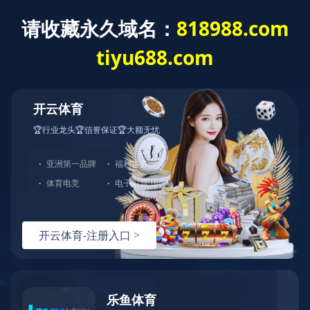
华体会在线官网
华体会在线官网-华体会(中国)
产品展示
＞
公司简介
焦炭高温性能检测系统
华体会在线官网
焦化行业检测及优化配煤设备
企业业绩
球团矿/烧结矿/块矿高温冶金性能检测系统
技术交流
司研发的焦炭反应性制样系统，全部制样过程机械化操作，没有人为误差
产品搜索 >
烧结/球团优化配矿研究设备
视频观赏
KXQT-2022A型球团焙烧实验系统
高炉配吹煤检测设备
标准下载