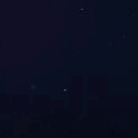
下强度试验机
4
KXSBL-2025
16
生球在干燥时受到
生球爆裂温度
快速加热，水分剧
测定义测定仪
烈蒸发而产生内应
力，导致生球爆裂
或剥落，影响生球
质量。生球的爆裂
温度表示了它的热
稳定性。
5
KXSQ-21A
5.5
生球检测
智能颗粒强度
测定仪
6
成品球检测
全自动
球团矿
QTY-
2
0000
16.5
压力试验机
7
转鼓指数及耐磨指
环保型烧结矿
KX-
5