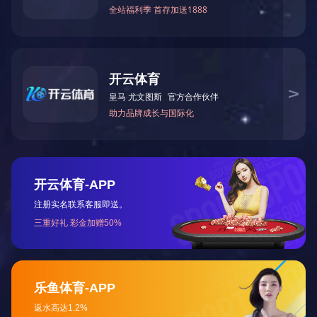
三．机构特点