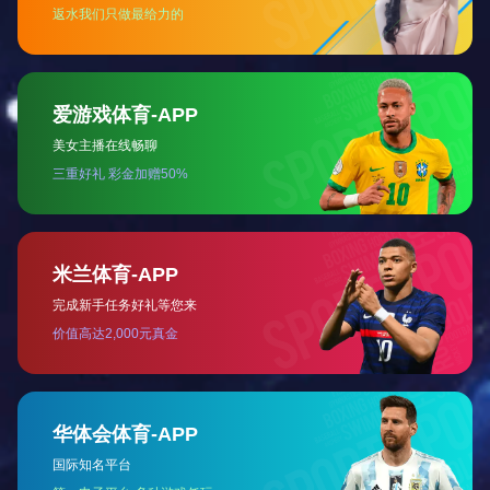
丝杠升降机
球团燃烧室
球团焙烧室
涡街流量计
涡旋鼓风机
空气换
1-
2-
3-
4-
5-
6-
热室
反吹加热炉
空气通断阀
尾气分析仪
管路
7-
8-
9-
10-
1.采用平焰式烧嘴，其助燃风环刀以以螺旋式切入，
大大提高了空、燃气混合强度，缩短了火焰长度，以降低
设备整体高度，实现焙烧过程料柱整体温度均匀稳定。焙
烧球团矿料柱底部垫有堇青石蜂窝板，保证了球团矿料柱
底部温度加热速度，保证了料柱纵向温度均匀。
2.用新型静音涡旋式风机（3KW）取代原噪音、功率
大的罗茨风机，降低了耗电功率及噪音，保证了实验室内
更环保。
3.采用质量流量控制器由计算机自动控制燃烧过程，
可根据国内不同厂矿各自的的焙烧工艺制度，来模拟不同
实际球团生产的干燥、预热、焙烧、均热、冷却五段焙烧
过程，球团料柱截面温度精度≦±5℃，整体整个料柱纵向